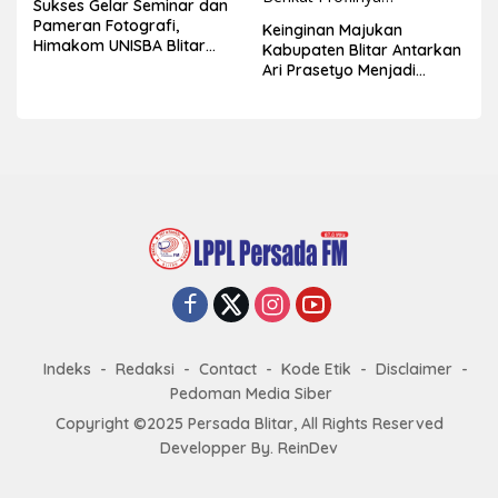
Sukses Gelar Seminar dan
Pameran Fotografi,
Keinginan Majukan
Himakom UNISBA Blitar
Kabupaten Blitar Antarkan
Hadirkan Praktisi Fotografi
Ari Prasetyo Menjadi
Wedding dan Studio
Pemenang Pemilihan Gus
Jeng Kabupaten Blitar
2023, Berikut Profilnya…
Indeks
Redaksi
Contact
Kode Etik
Disclaimer
Pedoman Media Siber
Copyright ©2025 Persada Blitar, All Rights Reserved
Developper
By.
ReinDev