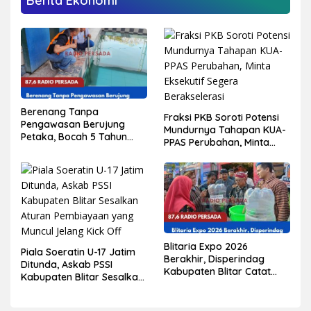
Berita Ekonomi
Berenang Tanpa
Fraksi PKB Soroti Potensi
Pengawasan Berujung
Mundurnya Tahapan KUA-
Petaka, Bocah 5 Tahun
PPAS Perubahan, Minta
Meninggal Tenggelam di
Eksekutif Segera
Kolam Renang Jiwut
Berakselerasi
Nglegok
Blitaria Expo 2026
Piala Soeratin U-17 Jatim
Berakhir, Disperindag
Ditunda, Askab PSSI
Kabupaten Blitar Catat
Kabupaten Blitar Sesalkan
Perputaran Ekonomi
Aturan Pembiayaan yang
Tembus Rp550 Juta
Muncul Jelang Kick Off