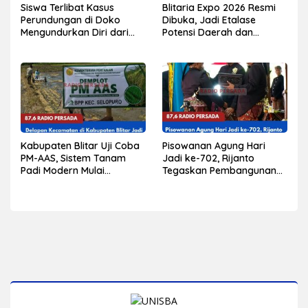
Siswa Terlibat Kasus
Blitaria Expo 2026 Resmi
Perundungan di Doko
Dibuka, Jadi Etalase
Mengundurkan Diri dari
Potensi Daerah dan
Sekolah, Diduga Peristiwa
Penggerak Ekonomi
Pernah Terjadi
Kabupaten Blitar
Sebelumnya
Kabupaten Blitar Uji Coba
Pisowanan Agung Hari
PM-AAS, Sistem Tanam
Jadi ke-702, Rijanto
Padi Modern Mulai
Tegaskan Pembangunan
Diterapkan di Delapan
Harus Berdampak bagi
Kecamatan
Seluruh Lapisan
Masyarakat