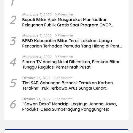
1
2
November 7, 2022
0 Komentar
Bupati Blitar Ajak Masyarakat Manfaatkan
Pelayanan Publik Gratis Saat Program OVOP
Bergulir di Desa/Kelurahan
3
November 7, 2022
0 Komentar
BPBD Kabupaten Blitar Terus Lakukan Upaya
Pencarian Terhadap Pemuda Yang Hilang di Pantai
Serang
4
November 4, 2022
0 Komentar
Siaran TV Analog Mulai Dihentikan, Pemkab Blitar
Tunggu Regulasi Pemerintah Pusat
5
Oktober 27, 2022
0 Komentar
Tim SAR Gabungan Berhasil Temukan Korban
Terakhir Truk Terbawa Arus Sungai Cendit
Plandirejo
6
Oktober 31, 2022
0 Komentar
“Sowan Deso” Mencicipi Legitnya Jenang Jawa,
Produksi Desa Sumberagung Panggungrejo