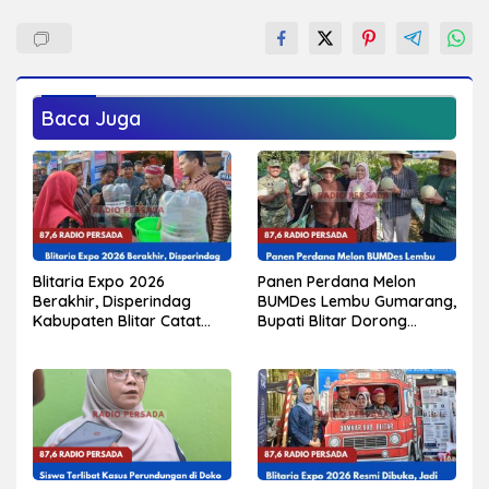
Baca Juga
Blitaria Expo 2026
Panen Perdana Melon
Berakhir, Disperindag
BUMDes Lembu Gumarang,
Kabupaten Blitar Catat
Bupati Blitar Dorong
Perputaran Ekonomi
Kalitengah Jadi Sentra
Tembus Rp550 Juta
Melon Unggulan