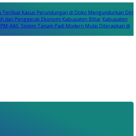
a Terlibat Kasus Perundungan di Doko Mengundurkan Diri
erah dan Penggerak Ekonomi Kabupaten Blitar
Kabupaten
a PM-AAS, Sistem Tanam Padi Modern Mulai Diterapkan di