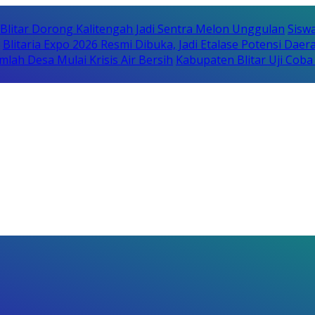
itar Dorong Kalitengah Jadi Sentra Melon Unggulan
Sisw
Blitaria Expo 2026 Resmi Dibuka, Jadi Etalase Potensi Da
lah Desa Mulai Krisis Air Bersih
Kabupaten Blitar Uji Cob