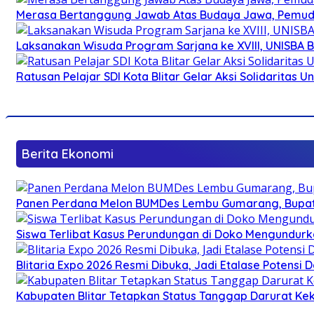
Merasa Bertanggung Jawab Atas Budaya Jawa, Pemuda 
Laksanakan Wisuda Program Sarjana ke XVIII, UNISBA B
Ratusan Pelajar SDI Kota Blitar Gelar Aksi Solidaritas U
Berita Ekonomi
Panen Perdana Melon BUMDes Lembu Gumarang, Bupati 
Siswa Terlibat Kasus Perundungan di Doko Mengundurka
Blitaria Expo 2026 Resmi Dibuka, Jadi Etalase Potens
Kabupaten Blitar Tetapkan Status Tanggap Darurat Keke