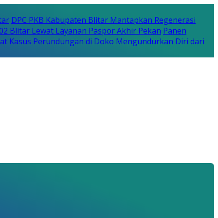
tar
DPC PKB Kabupaten Blitar Mantapkan Regenerasi
702 Blitar Lewat Layanan Paspor Akhir Pekan
Panen
bat Kasus Perundungan di Doko Mengundurkan Diri dari