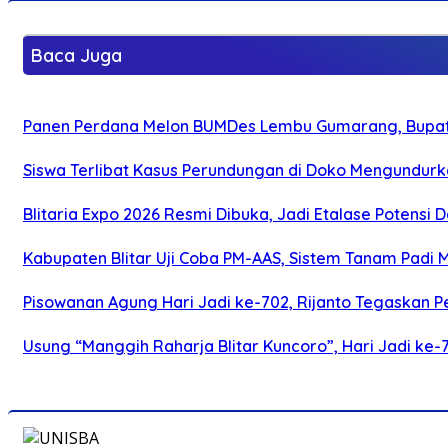
Baca Juga
Panen Perdana Melon BUMDes Lembu Gumarang, Bupati 
Siswa Terlibat Kasus Perundungan di Doko Mengundurka
Blitaria Expo 2026 Resmi Dibuka, Jadi Etalase Potens
Kabupaten Blitar Uji Coba PM-AAS, Sistem Tanam Padi
Pisowanan Agung Hari Jadi ke-702, Rijanto Tegaskan
Usung “Manggih Raharja Blitar Kuncoro”, Hari Jadi ke