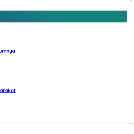
elumnya
yarakat