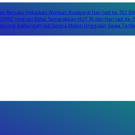
ek Bersatu Hidupkan Warisan Budaya di Hari Jadi ke-702 Bli
i DPRD
Imigrasi Blitar Semarakkan HUT RI dan Hari Jadi Ke 
orong Kalitengah Jadi Sentra Melon Unggulan
Siswa Terli