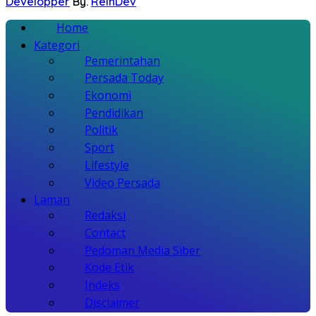
Developper
By.
ReinDev
Home
Kategori
Pemerintahan
Persada Today
Ekonomi
Pendidikan
Politik
Sport
Lifestyle
Video Persada
Laman
Redaksi
Contact
Pedoman Media Siber
Kode Etik
Indeks
Disclaimer