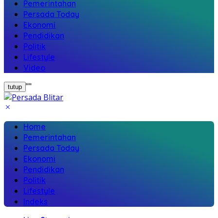
Pemerintahan
Persada Today
Ekonomi
Pendidikan
Politik
Lifestyle
Video
"
"
tutup
Home
Pemerintahan
Persada Today
Ekonomi
Pendidikan
Politik
Lifestyle
Indeks