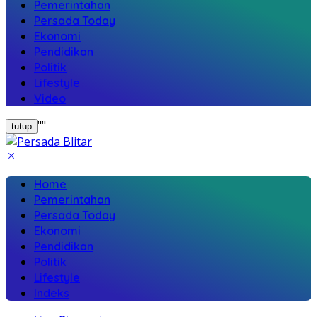
Pemerintahan
Persada Today
Ekonomi
Pendidikan
Politik
Lifestyle
Video
"
"
tutup
Home
Pemerintahan
Persada Today
Ekonomi
Pendidikan
Politik
Lifestyle
Indeks