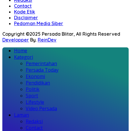
Contact
Kode Etik
Disclaimer
Pedoman Media Siber
Copyright ©2025 Persada Blitar, All Rights Reserved
Developper
By.
ReinDev
Home
Kategori
Pemerintahan
Persada Today
Ekonomi
Pendidikan
Politik
Sport
Lifestyle
Video Persada
Laman
Redaksi
Contact