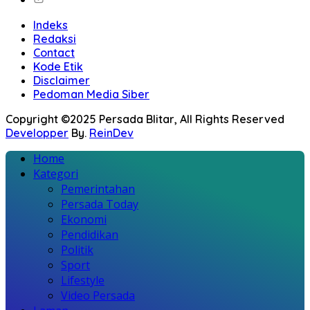
Indeks
Redaksi
Contact
Kode Etik
Disclaimer
Pedoman Media Siber
Copyright ©2025 Persada Blitar, All Rights Reserved
Developper
By.
ReinDev
Home
Kategori
Pemerintahan
Persada Today
Ekonomi
Pendidikan
Politik
Sport
Lifestyle
Video Persada