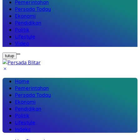
Pemerintahan
Persada Today
Ekonomi
Pendidikan
Politik
Lifestyle
Video
"
"
tutup
Home
Pemerintahan
Persada Today
Ekonomi
Pendidikan
Politik
Lifestyle
Indeks