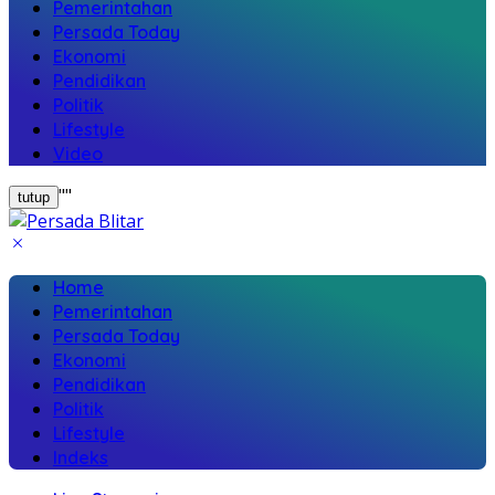
Pemerintahan
Persada Today
Ekonomi
Pendidikan
Politik
Lifestyle
Video
"
"
tutup
Home
Pemerintahan
Persada Today
Ekonomi
Pendidikan
Politik
Lifestyle
Indeks