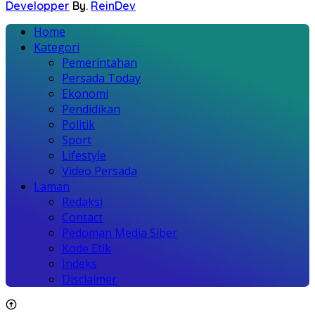
Developper
By.
ReinDev
Home
Kategori
Pemerintahan
Persada Today
Ekonomi
Pendidikan
Politik
Sport
Lifestyle
Video Persada
Laman
Redaksi
Contact
Pedoman Media Siber
Kode Etik
Indeks
Disclaimer