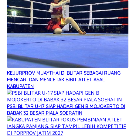
KEJURPROV MUAYTHAI DI BLITAR SEBAGAI RUANG
MENCARI DAN MENCETAK BIBIT ATLET ASAL
KABUPATEN
PSBI BLITAR U-17 SIAP HADAPI GEN B MOJOKERTO DI
BABAK 32 BESAR PIALA SOERATIN