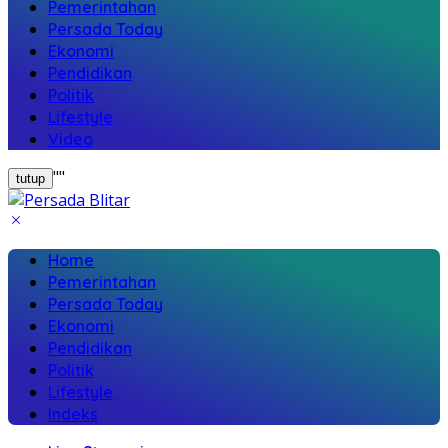
Pemerintahan
Persada Today
Ekonomi
Pendidikan
Politik
Lifestyle
Video
"
"
tutup
Home
Pemerintahan
Persada Today
Ekonomi
Pendidikan
Politik
Lifestyle
Indeks