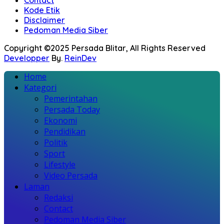
Kode Etik
Disclaimer
Pedoman Media Siber
Copyright ©2025 Persada Blitar, All Rights Reserved
Developper
By.
ReinDev
Home
Kategori
Pemerintahan
Persada Today
Ekonomi
Pendidikan
Politik
Sport
Lifestyle
Video Persada
Laman
Redaksi
Contact
Pedoman Media Siber