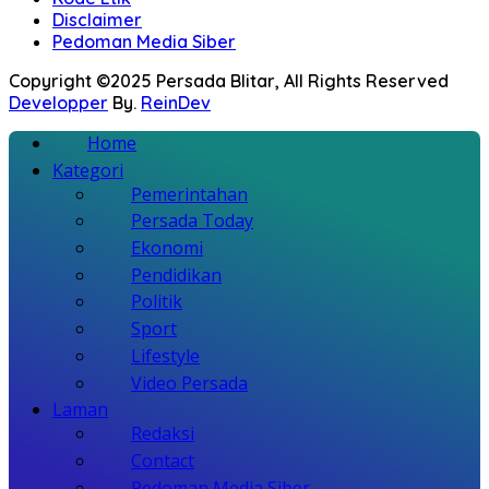
Disclaimer
Pedoman Media Siber
Copyright ©2025 Persada Blitar, All Rights Reserved
Developper
By.
ReinDev
Home
Kategori
Pemerintahan
Persada Today
Ekonomi
Pendidikan
Politik
Sport
Lifestyle
Video Persada
Laman
Redaksi
Contact
Pedoman Media Siber