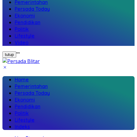
Pemerintahan
Persada Today
Ekonomi
Pendidikan
Politik
Lifestyle
Video
"
"
tutup
Home
Pemerintahan
Persada Today
Ekonomi
Pendidikan
Politik
Lifestyle
Indeks