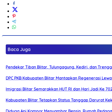
Baca Juga
Pendekar Tiban Blitar, Tulungagung, Kediri, dan Treng
DPC PKB Kabupaten Blitar Mantapkan Regenerasi Lewat
Imigrasi Blitar Semarakkan HUT RI dan Hari Jadi Ke 70
Kabupaten Blitar Tetapkan Status Tanggap Darurat Keke
Diduga Api Kompor Menyambar Bensin, Rumah Pedagan