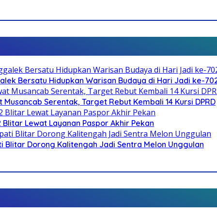
galek Bersatu Hidupkan Warisan Budaya di Hari Jadi ke-702
 Musancab Serentak, Target Rebut Kembali 14 Kursi DPRD
2 Blitar Lewat Layanan Paspor Akhir Pekan
Blitar Dorong Kalitengah Jadi Sentra Melon Unggulan