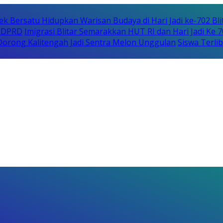
ek Bersatu Hidupkan Warisan Budaya di Hari Jadi ke-702 Bli
i DPRD
Imigrasi Blitar Semarakkan HUT RI dan Hari Jadi Ke 
orong Kalitengah Jadi Sentra Melon Unggulan
Siswa Terli