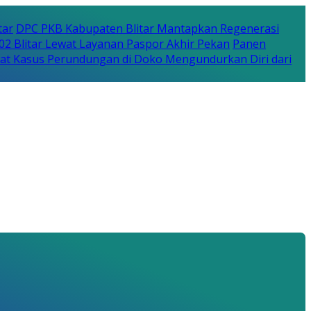
tar
DPC PKB Kabupaten Blitar Mantapkan Regenerasi
702 Blitar Lewat Layanan Paspor Akhir Pekan
Panen
bat Kasus Perundungan di Doko Mengundurkan Diri dari