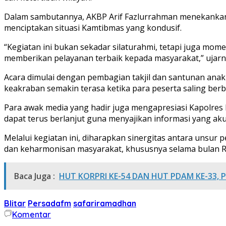
Dalam sambutannya, AKBP Arif Fazlurrahman menekankan 
menciptakan situasi Kamtibmas yang kondusif.
“Kegiatan ini bukan sekadar silaturahmi, tetapi juga mom
memberikan pelayanan terbaik kepada masyarakat,” ujarny
Acara dimulai dengan pembagian takjil dan santunan ana
keakraban semakin terasa ketika para peserta saling be
Para awak media yang hadir juga mengapresiasi Kapolres B
dapat terus berlanjut guna menyajikan informasi yang akur
Melalui kegiatan ini, diharapkan sinergitas antara unsu
dan keharmonisan masyarakat, khususnya selama bulan 
Baca Juga :
HUT KORPRI KE-54 DAN HUT PDAM KE-33, 
Blitar
Persadafm
safariramadhan
Komentar