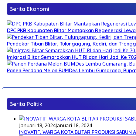
Berita Ekonomi
DPC PKB Kabupaten Blitar Mantapkan Regenerasi Lewat
Pendekar Tiban Blitar, Tulungagung, Kediri, dan Treng
Imigrasi Blitar Semarakkan HUT RI dan Hari Jadi Ke 70
Panen Perdana Melon BUMDes Lembu Gumarang, Bupati 
Berita Politik
Januari 18, 2024
Januari 18, 2024
INOVATIF, WARGA KOTA BLITAR PRODUKSI SABUN 