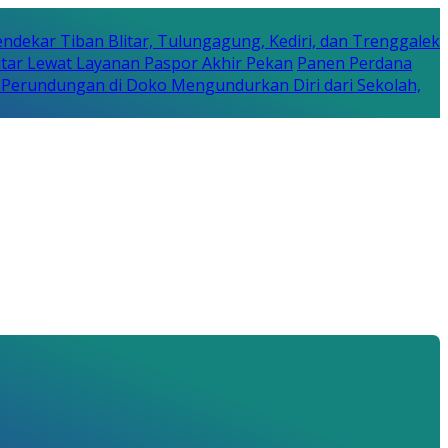
ndekar Tiban Blitar, Tulungagung, Kediri, dan Trenggalek
litar Lewat Layanan Paspor Akhir Pekan
Panen Perdana
s Perundungan di Doko Mengundurkan Diri dari Sekolah,