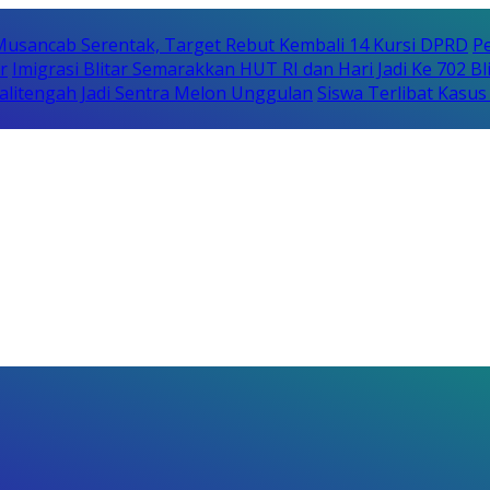
usancab Serentak, Target Rebut Kembali 14 Kursi DPRD
Pe
r
Imigrasi Blitar Semarakkan HUT RI dan Hari Jadi Ke 702 B
litengah Jadi Sentra Melon Unggulan
Siswa Terlibat Kasu