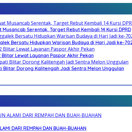
 Musancab Serentak, Target Rebut Kembali 14 Kursi DPRD
galek Bersatu Hidupkan Warisan Budaya di Hari Jadi ke-702
2 Blitar Lewat Layanan Paspor Akhir Pekan
Blitar Dorong Kalitengah Jadi Sentra Melon Unggulan
ALAMI DARI REMPAH DAN BUAH-BUAHAN