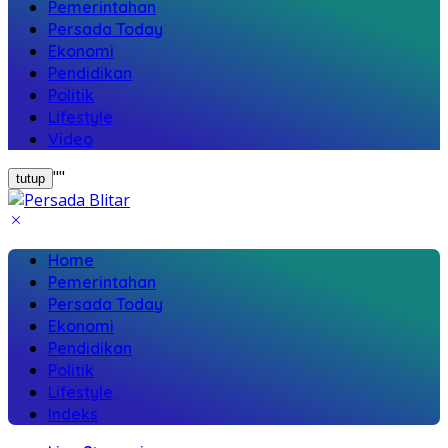
Pemerintahan
Persada Today
Ekonomi
Pendidikan
Politik
Lifestyle
Video
"
"
tutup
Home
Pemerintahan
Persada Today
Ekonomi
Pendidikan
Politik
Lifestyle
Indeks