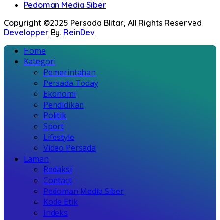
Pedoman Media Siber
Copyright ©2025 Persada Blitar, All Rights Reserved
Developper
By.
ReinDev
Home
Kategori
Pemerintahan
Persada Today
Ekonomi
Pendidikan
Politik
Sport
Lifestyle
Video Persada
Laman
Redaksi
Contact
Pedoman Media Siber
Kode Etik
Indeks