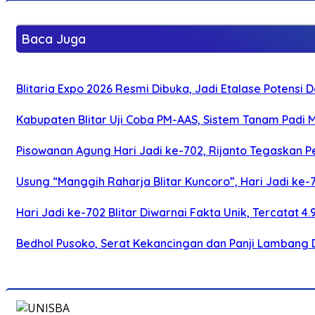
Baca Juga
Blitaria Expo 2026 Resmi Dibuka, Jadi Etalase Potens
Kabupaten Blitar Uji Coba PM-AAS, Sistem Tanam Padi
Pisowanan Agung Hari Jadi ke-702, Rijanto Tegaskan
Usung “Manggih Raharja Blitar Kuncoro”, Hari Jadi ke
Hari Jadi ke-702 Blitar Diwarnai Fakta Unik, Tercatat 4
Bedhol Pusoko, Serat Kekancingan dan Panji Lambang 