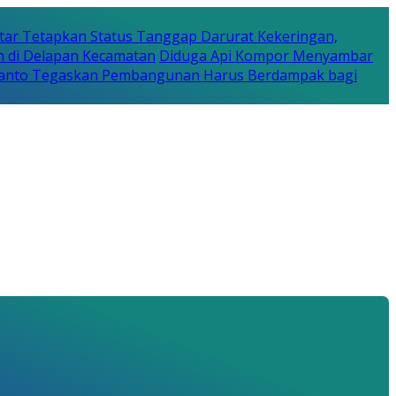
tar Tetapkan Status Tanggap Darurat Kekeringan,
n di Delapan Kecamatan
Diduga Api Kompor Menyambar
Rijanto Tegaskan Pembangunan Harus Berdampak bagi