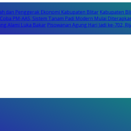
erah dan Penggerak Ekonomi Kabupaten Blitar
Kabupaten Bli
i Coba PM-AAS, Sistem Tanam Padi Modern Mulai Diterapka
ng Alami Luka Bakar
Pisowanan Agung Hari Jadi ke-702, 