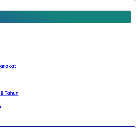
yarakat
08 Tahun
a