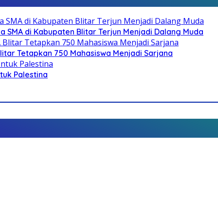
SMA di Kabupaten Blitar Terjun Menjadi Dalang Muda
litar Tetapkan 750 Mahasiswa Menjadi Sarjana
ntuk Palestina