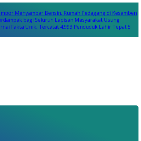
Kompor Menyambar Bensin, Rumah Pedagang di Kesamben
erdampak bagi Seluruh Lapisan Masyarakat
Usung
warnai Fakta Unik, Tercatat 4.993 Penduduk Lahir Tepat 5