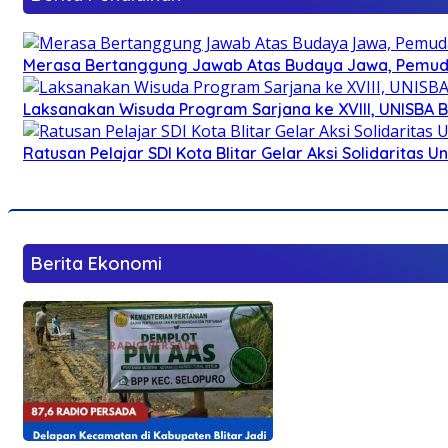
Merasa Bertanggung Jawab Atas Budaya Jawa, Pemuda 
Laksanakan Wisuda Program Sarjana ke XVIII, UNISBA B
Ratusan Pelajar SDI Kota Blitar Gelar Aksi Solidaritas U
Berita Ekonomi