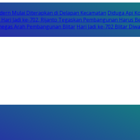
dern Mulai Diterapkan di Delapan Kecamatan
Diduga Api 
Hari Jadi ke-702, Rijanto Tegaskan Pembangunan Harus B
Penegas Arah Pembangunan Blitar
Hari Jadi ke-702 Blitar Di