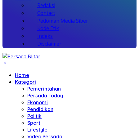
Redaksi
Contact
Pedoman Media Siber
Kode Etik
Indeks
Disclaimer
Home
Kategori
Pemerintahan
Persada Today
Ekonomi
Pendidikan
Politik
Sport
Lifestyle
Video Persada