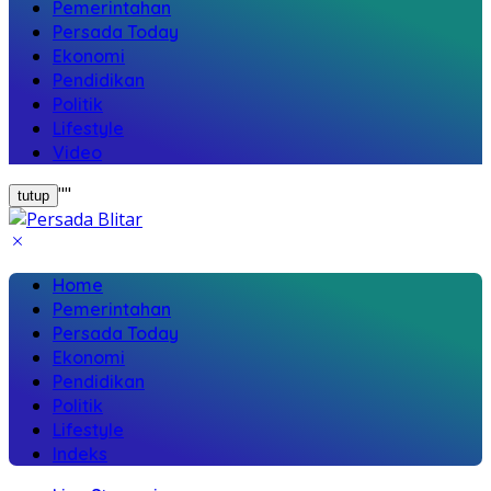
Pemerintahan
Persada Today
Ekonomi
Pendidikan
Politik
Lifestyle
Video
"
"
tutup
Home
Pemerintahan
Persada Today
Ekonomi
Pendidikan
Politik
Lifestyle
Indeks