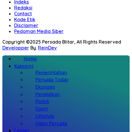
Indeks
Redaksi
Contact
Kode Etik
Disclaimer
Pedoman Media Siber
Copyright ©2025 Persada Blitar, All Rights Reserved
Developper
By.
ReinDev
Home
Kategori
Pemerintahan
Persada Today
Ekonomi
Pendidikan
Politik
Sport
Lifestyle
Video Persada
Laman