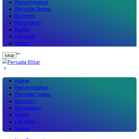
Pemerintahan
Persada Today
Ekonomi
Pendidikan
Politik
Lifestyle
Video
"
"
tutup
Home
Pemerintahan
Persada Today
Ekonomi
Pendidikan
Politik
Lifestyle
Indeks