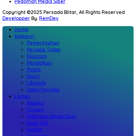
Pedoman Media Siber
Copyright ©2025 Persada Blitar, All Rights Reserved
Developper
By.
ReinDev
Home
Kategori
Pemerintahan
Persada Today
Ekonomi
Pendidikan
Politik
Sport
Lifestyle
Video Persada
Laman
Redaksi
Contact
Pedoman Media Siber
Kode Etik
Indeks