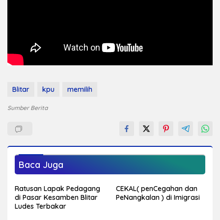
Blitar
kpu
memilih
Sumber Berita
Baca Juga
Ratusan Lapak Pedagang
CEKAL( penCegahan dan
di Pasar Kesamben Blitar
PeNangkalan ) di Imigrasi
Ludes Terbakar