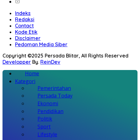
Indeks
Redaksi
Contact
Kode Etik
Disclaimer
Pedoman Media Siber
Copyright ©2025 Persada Blitar, All Rights Reserved
Developper
By.
ReinDev
Home
Kategori
Pemerintahan
Persada Today
Ekonomi
Pendidikan
Politik
Sport
Lifestyle