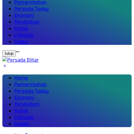
Pemerintahan
Persada Today
Ekonomi
Pendidikan
Politik
Lifestyle
Video
"
"
tutup
Home
Pemerintahan
Persada Today
Ekonomi
Pendidikan
Politik
Lifestyle
Indeks