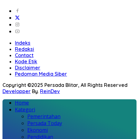
Indeks
Redaksi
Contact
Kode Etik
Disclaimer
Pedoman Media Siber
Copyright ©2025 Persada Blitar, All Rights Reserved
Developper
By.
ReinDev
Home
Kategori
Pemerintahan
Persada Today
Ekonomi
Pendidikan