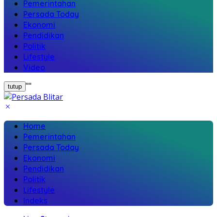
Pemerintahan
Persada Today
Ekonomi
Pendidikan
Politik
Lifestyle
Video
"
"
tutup
Home
Pemerintahan
Persada Today
Ekonomi
Pendidikan
Politik
Lifestyle
Indeks