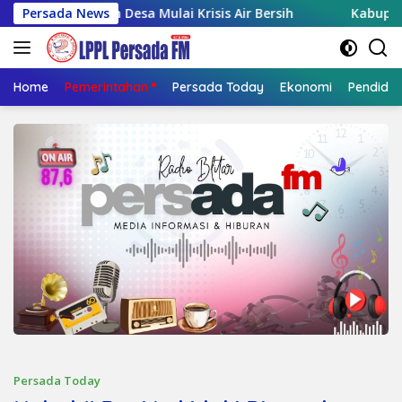
Langsung
h Desa Mulai Krisis Air Bersih
Persada News
Kabupaten Blitar Uji C
ke
konten
Home
Pemerintahan
Persada Today
Ekonomi
Pendidik
Persada Today