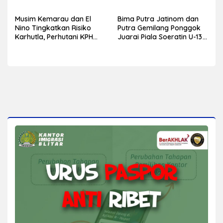
hingga Persinyalan
Permukiman
Musim Kemarau dan El
Bima Putra Jatinom dan
Nino Tingkatkan Risiko
Putra Gemilang Ponggok
Karhutla, Perhutani KPH
Juarai Piala Soeratin U-13
Blitar Ajak Warga
dan U-15 PSSI Kabupaten
Tingkatkan Kewaspadaan
Blitar