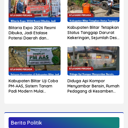
Kabupaten Blitar Tetapkan
Blitaria Expo 2026 Resmi
Status Tanggap Darurat
Dibuka, Jadi Etalase
Kekeringan, Sejumlah Desa
Potensi Daerah dan
Mulai Krisis Air Bersih
Penggerak Ekonomi
Kabupaten Blitar
Kabupaten Blitar Uji Coba
Diduga Api Kompor
PM-AAS, Sistem Tanam
Menyambar Bensin, Rumah
Padi Modern Mulai
Pedagang di Kesamben
Diterapkan di Delapan
Terbakar, Tiga Orang
Kecamatan
Alami Luka Bakar
Berita Politik