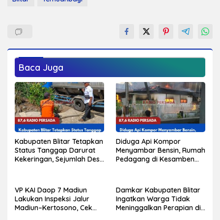
Baca Juga
Kabupaten Blitar Tetapkan
Diduga Api Kompor
Status Tanggap Darurat
Menyambar Bensin, Rumah
Kekeringan, Sejumlah Desa
Pedagang di Kesamben
Mulai Krisis Air Bersih
Terbakar, Tiga Orang
Alami Luka Bakar
VP KAI Daop 7 Madiun
Damkar Kabupaten Blitar
Lakukan Inspeksi Jalur
Ingatkan Warga Tidak
Madiun–Kertosono, Cek
Meninggalkan Perapian di
Kondisi Rel, Jembatan,
Dekat Kandang dan