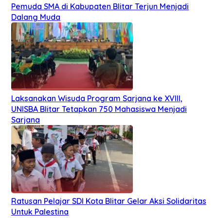
Pemuda SMA di Kabupaten Blitar Terjun Menjadi
Dalang Muda
Laksanakan Wisuda Program Sarjana ke XVIII,
UNISBA Blitar Tetapkan 750 Mahasiswa Menjadi
Sarjana
Ratusan Pelajar SDI Kota Blitar Gelar Aksi Solidaritas
Untuk Palestina