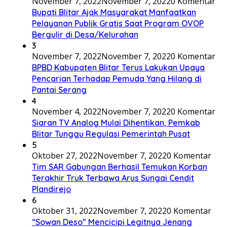
November 7, 2022
November 7, 2022
0 Komentar
Bupati Blitar Ajak Masyarakat Manfaatkan
Pelayanan Publik Gratis Saat Program OVOP
Bergulir di Desa/Kelurahan
3
November 7, 2022
November 7, 2022
0 Komentar
BPBD Kabupaten Blitar Terus Lakukan Upaya
Pencarian Terhadap Pemuda Yang Hilang di
Pantai Serang
4
November 4, 2022
November 7, 2022
0 Komentar
Siaran TV Analog Mulai Dihentikan, Pemkab
Blitar Tunggu Regulasi Pemerintah Pusat
5
Oktober 27, 2022
November 7, 2022
0 Komentar
Tim SAR Gabungan Berhasil Temukan Korban
Terakhir Truk Terbawa Arus Sungai Cendit
Plandirejo
6
Oktober 31, 2022
November 7, 2022
0 Komentar
“Sowan Deso” Mencicipi Legitnya Jenang