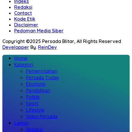
Indeks
Redaksi
Contact
Kode Etik
Disclaimer
Pedoman Media Siber
Copyright ©2025 Persada Blitar, All Rights Reserved
Developper
By.
ReinDev
Home
Kategori
Pemerintahan
Persada Today
Ekonomi
Pendidikan
Politik
Sport
Lifestyle
Video Persada
Laman
Redaksi