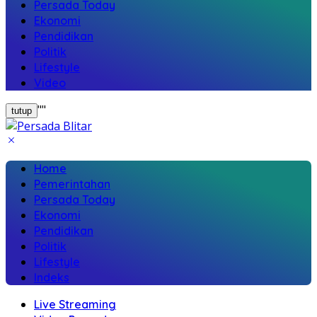
Persada Today
Ekonomi
Pendidikan
Politik
Lifestyle
Video
"
"
tutup
Home
Pemerintahan
Persada Today
Ekonomi
Pendidikan
Politik
Lifestyle
Indeks
Live Streaming