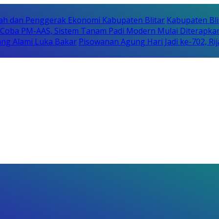
erah dan Penggerak Ekonomi Kabupaten Blitar
Kabupaten Bli
i Coba PM-AAS, Sistem Tanam Padi Modern Mulai Diterapka
ng Alami Luka Bakar
Pisowanan Agung Hari Jadi ke-702, 