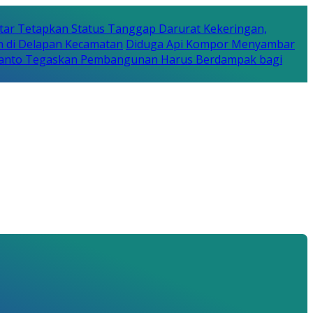
tar Tetapkan Status Tanggap Darurat Kekeringan,
n di Delapan Kecamatan
Diduga Api Kompor Menyambar
Rijanto Tegaskan Pembangunan Harus Berdampak bagi