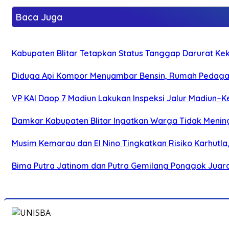
Baca Juga
Kabupaten Blitar Tetapkan Status Tanggap Darurat Keke
Diduga Api Kompor Menyambar Bensin, Rumah Pedagan
VP KAI Daop 7 Madiun Lakukan Inspeksi Jalur Madiun–Ke
Damkar Kabupaten Blitar Ingatkan Warga Tidak Menin
Musim Kemarau dan El Nino Tingkatkan Risiko Karhutla
Bima Putra Jatinom dan Putra Gemilang Ponggok Juarai 