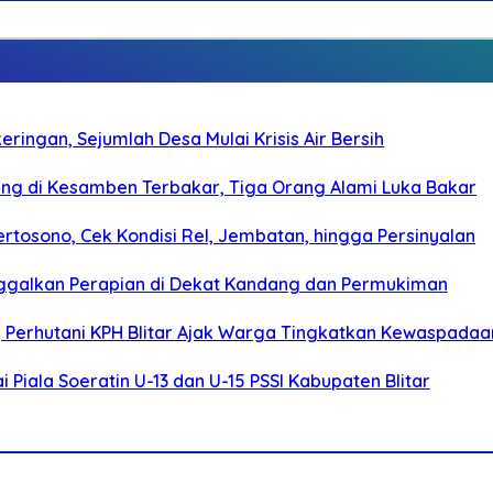
ringan, Sejumlah Desa Mulai Krisis Air Bersih
g di Kesamben Terbakar, Tiga Orang Alami Luka Bakar
rtosono, Cek Kondisi Rel, Jembatan, hingga Persinyalan
ggalkan Perapian di Dekat Kandang dan Permukiman
, Perhutani KPH Blitar Ajak Warga Tingkatkan Kewaspadaa
Piala Soeratin U-13 dan U-15 PSSI Kabupaten Blitar