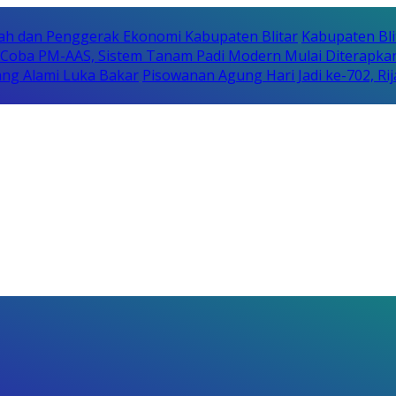
erah dan Penggerak Ekonomi Kabupaten Blitar
Kabupaten Bli
i Coba PM-AAS, Sistem Tanam Padi Modern Mulai Diterapka
ng Alami Luka Bakar
Pisowanan Agung Hari Jadi ke-702, 