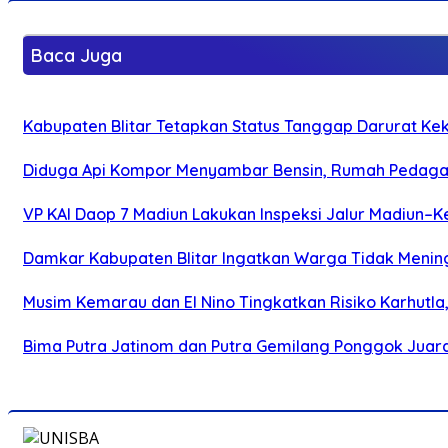
Baca Juga
Kabupaten Blitar Tetapkan Status Tanggap Darurat Keke
Diduga Api Kompor Menyambar Bensin, Rumah Pedagan
VP KAI Daop 7 Madiun Lakukan Inspeksi Jalur Madiun–Ke
Damkar Kabupaten Blitar Ingatkan Warga Tidak Menin
Musim Kemarau dan El Nino Tingkatkan Risiko Karhutla
Bima Putra Jatinom dan Putra Gemilang Ponggok Juarai 