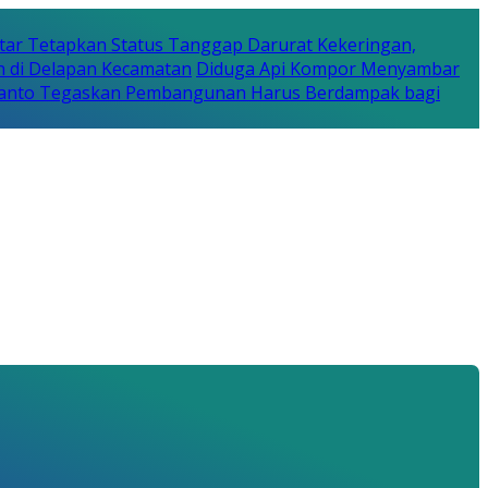
tar Tetapkan Status Tanggap Darurat Kekeringan,
n di Delapan Kecamatan
Diduga Api Kompor Menyambar
Rijanto Tegaskan Pembangunan Harus Berdampak bagi