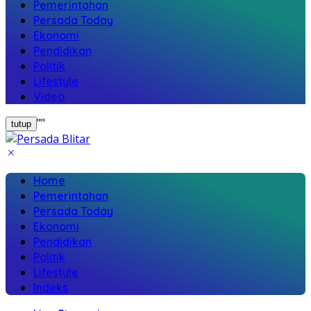
Pemerintahan
Persada Today
Ekonomi
Pendidikan
Politik
Lifestyle
Video
"
"
tutup
Home
Pemerintahan
Persada Today
Ekonomi
Pendidikan
Politik
Lifestyle
Indeks