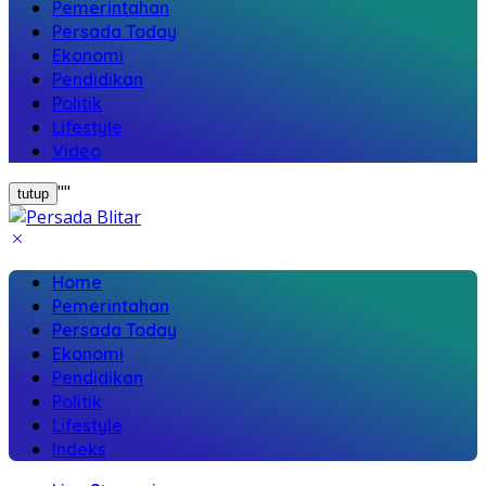
Pemerintahan
Persada Today
Ekonomi
Pendidikan
Politik
Lifestyle
Video
"
"
tutup
Home
Pemerintahan
Persada Today
Ekonomi
Pendidikan
Politik
Lifestyle
Indeks