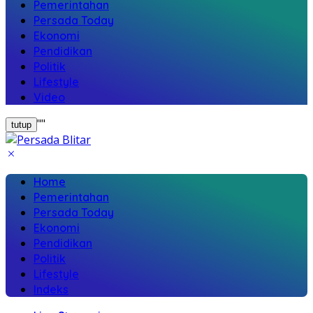
Pemerintahan
Persada Today
Ekonomi
Pendidikan
Politik
Lifestyle
Video
"
"
tutup
Home
Pemerintahan
Persada Today
Ekonomi
Pendidikan
Politik
Lifestyle
Indeks