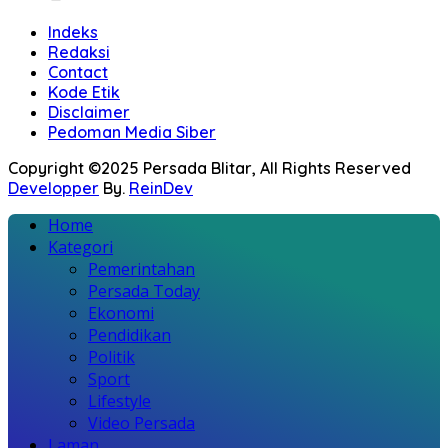
Indeks
Redaksi
Contact
Kode Etik
Disclaimer
Pedoman Media Siber
Copyright ©2025 Persada Blitar, All Rights Reserved
Developper
By.
ReinDev
Home
Kategori
Pemerintahan
Persada Today
Ekonomi
Pendidikan
Politik
Sport
Lifestyle
Video Persada
Laman