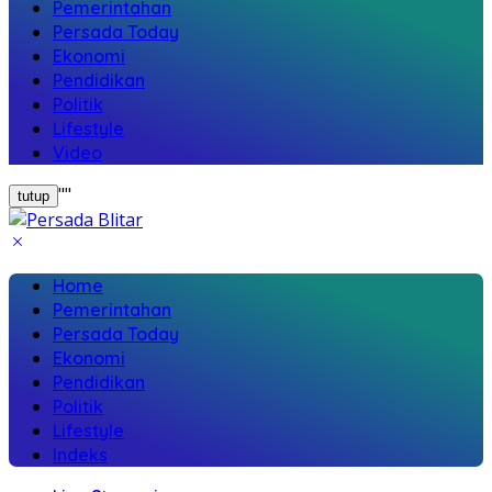
Pemerintahan
Persada Today
Ekonomi
Pendidikan
Politik
Lifestyle
Video
"
"
tutup
Home
Pemerintahan
Persada Today
Ekonomi
Pendidikan
Politik
Lifestyle
Indeks