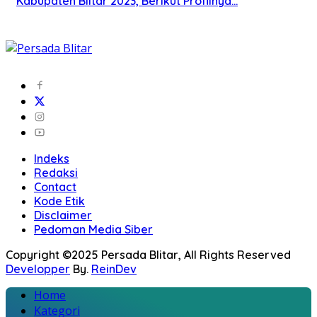
Kabupaten Blitar 2023, Berikut Profilnya…
Indeks
Redaksi
Contact
Kode Etik
Disclaimer
Pedoman Media Siber
Copyright ©2025 Persada Blitar, All Rights Reserved
Developper
By.
ReinDev
Home
Kategori