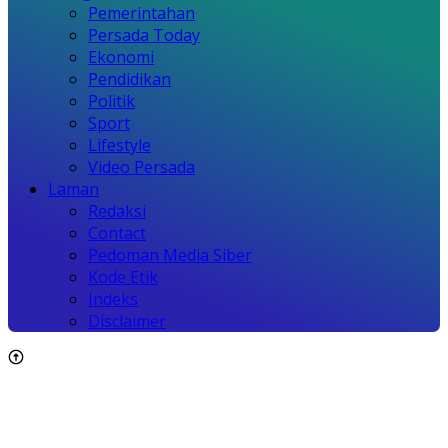
Pemerintahan
Persada Today
Ekonomi
Pendidikan
Politik
Sport
Lifestyle
Video Persada
Laman
Redaksi
Contact
Pedoman Media Siber
Kode Etik
Indeks
Disclaimer