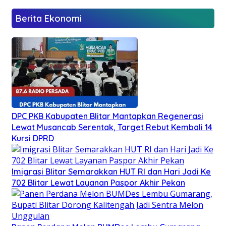
Berita Ekonomi
DPC PKB Kabupaten Blitar Mantapkan Regenerasi
Lewat Musancab Serentak, Target Rebut Kembali 14
Kursi DPRD
Imigrasi Blitar Semarakkan HUT RI dan Hari Jadi Ke
702 Blitar Lewat Layanan Paspor Akhir Pekan