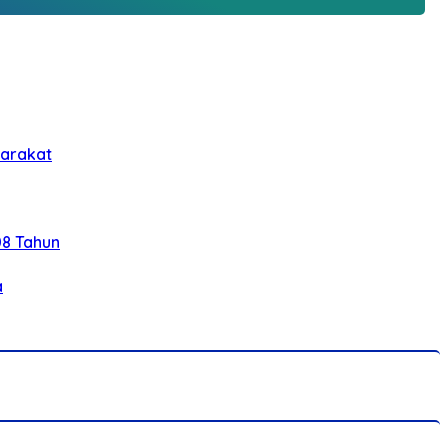
yarakat
08 Tahun
a