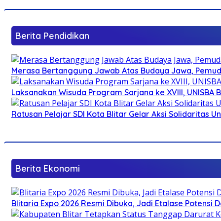
Berita Pendidikan
Merasa Bertanggung Jawab Atas Budaya Jawa, Pemuda 
Laksanakan Wisuda Program Sarjana ke XVIII, UNISBA B
Ratusan Pelajar SDI Kota Blitar Gelar Aksi Solidaritas U
Berita Ekonomi
Blitaria Expo 2026 Resmi Dibuka, Jadi Etalase Potens