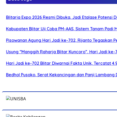
Blitaria Expo 2026 Resmi Dibuka, Jadi Etalase Potens
Kabupaten Blitar Uji Coba PM-AAS, Sistem Tanam Padi
Pisowanan Agung Hari Jadi ke-702, Rijanto Tegaskan
Usung “Manggih Raharja Blitar Kuncoro”, Hari Jadi ke
Hari Jadi ke-702 Blitar Diwarnai Fakta Unik, Tercatat 4
Bedhol Pusoko, Serat Kekancingan dan Panji Lambang 