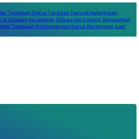
tar Tetapkan Status Tanggap Darurat Kekeringan,
n di Delapan Kecamatan
Diduga Api Kompor Menyambar
Rijanto Tegaskan Pembangunan Harus Berdampak bagi