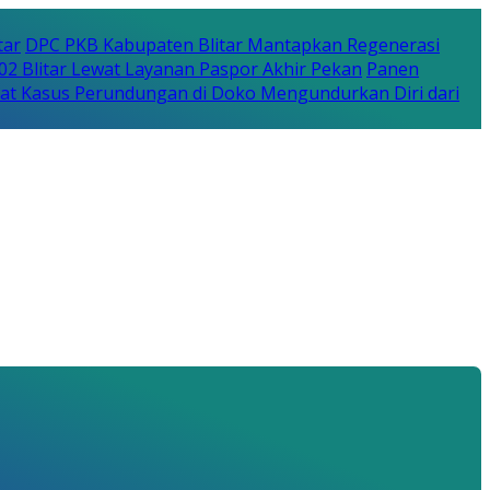
tar
DPC PKB Kabupaten Blitar Mantapkan Regenerasi
702 Blitar Lewat Layanan Paspor Akhir Pekan
Panen
bat Kasus Perundungan di Doko Mengundurkan Diri dari