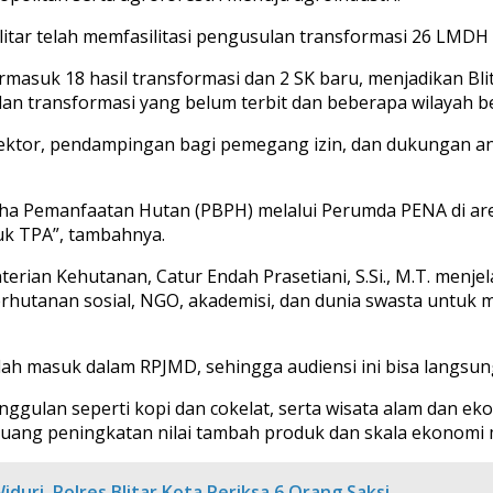
itar telah memfasilitasi pengusulan transformasi 26 LMDH 
termasuk 18 hasil transformasi dan 2 SK baru, menjadikan B
sulan transformasi yang belum terbit dan beberapa wilaya
 sektor, pendampingan bagi pemegang izin, dan dukungan 
aha Pemanfaatan Hutan (PBPH) melalui Perumda PENA di ar
uk TPA”, tambahnya.
terian Kehutanan, Catur Endah Prasetiani, S.Si., M.T. menj
erhutanan sosial, NGO, akademisi, dan dunia swasta untu
udah masuk dalam RPJMD, sehingga audiensi ini bisa langsu
ggulan seperti kopi dan cokelat, serta wisata alam dan ek
uang peningkatan nilai tambah produk dan skala ekonomi m
duri, Polres Blitar Kota Periksa 6 Orang Saksi