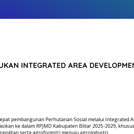
TUKAN INTEGRATED AREA DEVELOPME
at pembangunan Perhutanan Sosial melalui Integrated Area
asikan ke dalam RPJMD Kabupaten Blitar 2025-2029, khusu
opolitan serta agroforestri menuju agroindustri.