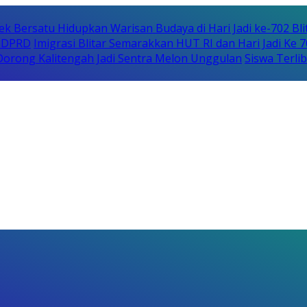
ek Bersatu Hidupkan Warisan Budaya di Hari Jadi ke-702 Bli
i DPRD
Imigrasi Blitar Semarakkan HUT RI dan Hari Jadi Ke 
orong Kalitengah Jadi Sentra Melon Unggulan
Siswa Terli