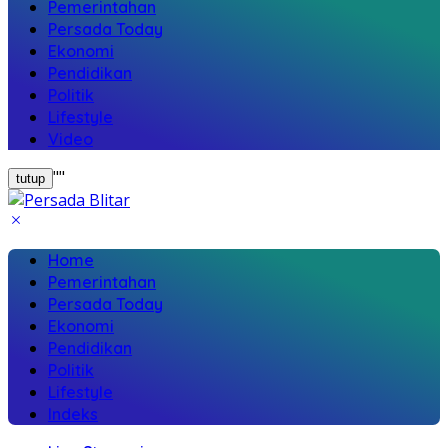
Pemerintahan
Persada Today
Ekonomi
Pendidikan
Politik
Lifestyle
Video
"
"
tutup
Home
Pemerintahan
Persada Today
Ekonomi
Pendidikan
Politik
Lifestyle
Indeks