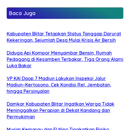
Baca Juga
Kabupaten Blitar Tetapkan Status Tanggap Darurat
Kekeringan, Sejumlah Desa Mulai Krisis Air Bersih
Diduga Api Kompor Menyambar Bensin, Rumah
Pedagang di Kesamben Terbakar, Tiga Orang Alami
Luka Bakar
VP KAI Daop 7 Madiun Lakukan Inspeksi Jalur
Madiun–Kertosono, Cek Kondisi Rel, Jembatan,
hingga Persinyalan
Damkar Kabupaten Blitar Ingatkan Warga Tidak
Meninggalkan Perapian di Dekat Kandang dan
Permukiman
Musim Kemarau dan El Nino Tingkatkan Risiko