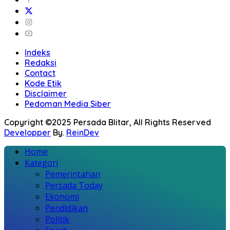
Indeks
Redaksi
Contact
Kode Etik
Disclaimer
Pedoman Media Siber
Copyright ©2025 Persada Blitar, All Rights Reserved
Developper
By.
ReinDev
Home
Kategori
Pemerintahan
Persada Today
Ekonomi
Pendidikan
Politik