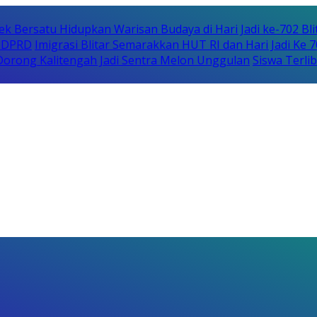
ek Bersatu Hidupkan Warisan Budaya di Hari Jadi ke-702 Bli
i DPRD
Imigrasi Blitar Semarakkan HUT RI dan Hari Jadi Ke 
orong Kalitengah Jadi Sentra Melon Unggulan
Siswa Terli