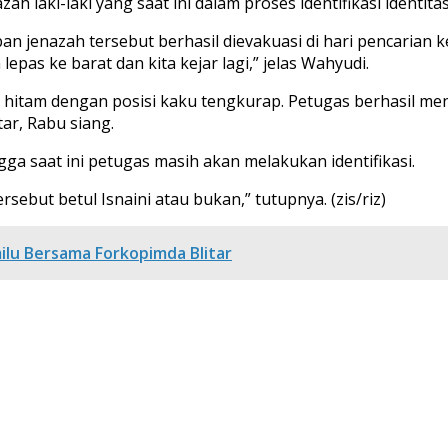
 laki-laki yang saat ini dalam proses identifikasi identita
jenazah tersebut berhasil dievakuasi di hari pencarian ke
pas ke barat dan kita kejar lagi,” jelas Wahyudi.
tam dengan posisi kaku tengkurap. Petugas berhasil meng
ar, Rabu siang.
 saat ini petugas masih akan melakukan identifikasi.
sebut betul Isnaini atau bukan,” tutupnya. (zis/riz)
ilu Bersama Forkopimda Blitar