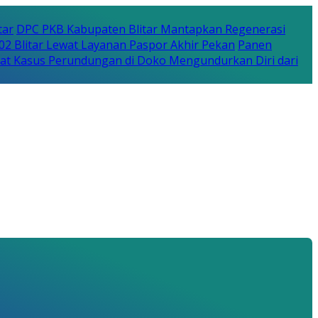
tar
DPC PKB Kabupaten Blitar Mantapkan Regenerasi
702 Blitar Lewat Layanan Paspor Akhir Pekan
Panen
bat Kasus Perundungan di Doko Mengundurkan Diri dari