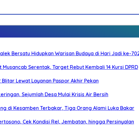
galek Bersatu Hidupkan Warisan Budaya di Hari Jadi ke-702
 Musancab Serentak, Target Rebut Kembali 14 Kursi DPRD
2 Blitar Lewat Layanan Paspor Akhir Pekan
ringan, Sejumlah Desa Mulai Krisis Air Bersih
g di Kesamben Terbakar, Tiga Orang Alami Luka Bakar
rtosono, Cek Kondisi Rel, Jembatan, hingga Persinyalan