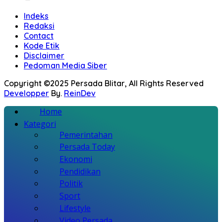
Indeks
Redaksi
Contact
Kode Etik
Disclaimer
Pedoman Media Siber
Copyright ©2025 Persada Blitar, All Rights Reserved
Developper
By.
ReinDev
Home
Kategori
Pemerintahan
Persada Today
Ekonomi
Pendidikan
Politik
Sport
Lifestyle
Video Persada