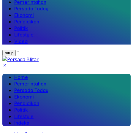
Pemerintahan
Persada Today
Ekonomi
Pendidikan
Politik
Lifestyle
Video
"
"
tutup
Home
Pemerintahan
Persada Today
Ekonomi
Pendidikan
Politik
Lifestyle
Indeks