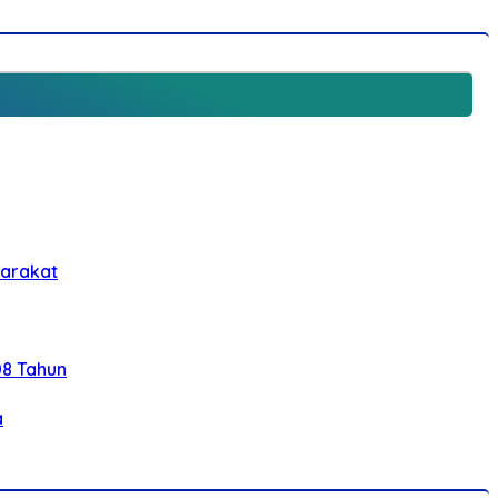
yarakat
08 Tahun
a