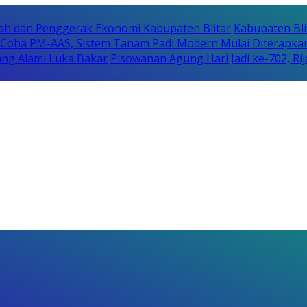
erah dan Penggerak Ekonomi Kabupaten Blitar
Kabupaten Bli
i Coba PM-AAS, Sistem Tanam Padi Modern Mulai Diterapka
ng Alami Luka Bakar
Pisowanan Agung Hari Jadi ke-702, 