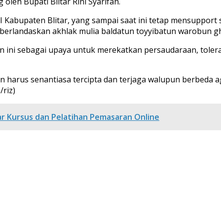
oleh Bupati Blitar Rini Syarifah.
I Kabupaten Blitar, yang sampai saat ini tetap mensuppor
 berlandaskan akhlak mulia baldatun toyyibatun warobun g
ini sebagai upaya untuk merekatkan persaudaraan, tolera
harus senantiasa tercipta dan terjaga walupun berbeda ag
riz)
lar Kursus dan Pelatihan Pemasaran Online