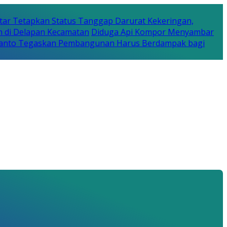
tar Tetapkan Status Tanggap Darurat Kekeringan,
n di Delapan Kecamatan
Diduga Api Kompor Menyambar
Rijanto Tegaskan Pembangunan Harus Berdampak bagi