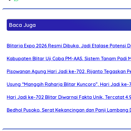
Baca Juga
Blitaria Expo 2026 Resmi Dibuka, Jadi Etalase Potens
Kabupaten Blitar Uji Coba PM-AAS, Sistem Tanam Padi
Pisowanan Agung Hari Jadi ke-702, Rijanto Tegaskan
Usung “Manggih Raharja Blitar Kuncoro”, Hari Jadi ke
Hari Jadi ke-702 Blitar Diwarnai Fakta Unik, Tercatat 4
Bedhol Pusoko, Serat Kekancingan dan Panji Lambang 