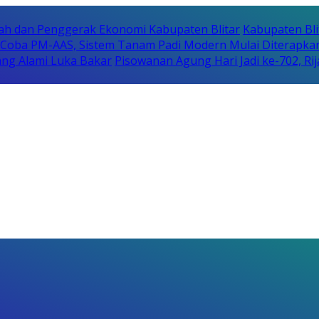
erah dan Penggerak Ekonomi Kabupaten Blitar
Kabupaten Bli
i Coba PM-AAS, Sistem Tanam Padi Modern Mulai Diterapka
ng Alami Luka Bakar
Pisowanan Agung Hari Jadi ke-702, 