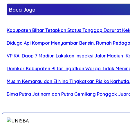
Baca Juga
Kabupaten Blitar Tetapkan Status Tanggap Darurat Keke
Diduga Api Kompor Menyambar Bensin, Rumah Pedagan
VP KAI Daop 7 Madiun Lakukan Inspeksi Jalur Madiun–Ke
Damkar Kabupaten Blitar Ingatkan Warga Tidak Menin
Musim Kemarau dan El Nino Tingkatkan Risiko Karhutla
Bima Putra Jatinom dan Putra Gemilang Ponggok Juarai 