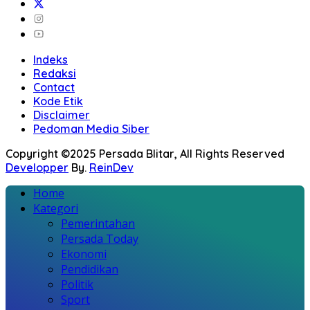
Indeks
Redaksi
Contact
Kode Etik
Disclaimer
Pedoman Media Siber
Copyright ©2025 Persada Blitar, All Rights Reserved
Developper
By.
ReinDev
Home
Kategori
Pemerintahan
Persada Today
Ekonomi
Pendidikan
Politik
Sport