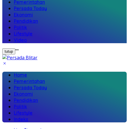
Pemerintahan
Persada Today
Ekonomi
Pendidikan
Politik
Lifestyle
Video
"
"
tutup
Home
Pemerintahan
Persada Today
Ekonomi
Pendidikan
Politik
Lifestyle
Indeks