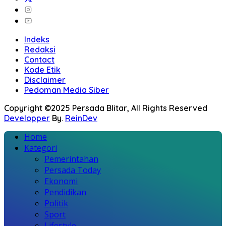
Indeks
Redaksi
Contact
Kode Etik
Disclaimer
Pedoman Media Siber
Copyright ©2025 Persada Blitar, All Rights Reserved
Developper
By.
ReinDev
Home
Kategori
Pemerintahan
Persada Today
Ekonomi
Pendidikan
Politik
Sport
Lifestyle