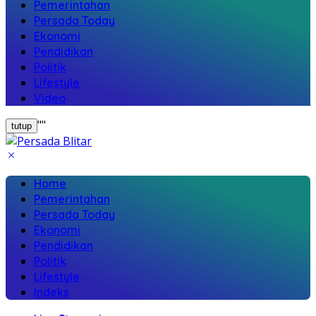
Pemerintahan
Persada Today
Ekonomi
Pendidikan
Politik
Lifestyle
Video
"
"
tutup
Home
Pemerintahan
Persada Today
Ekonomi
Pendidikan
Politik
Lifestyle
Indeks