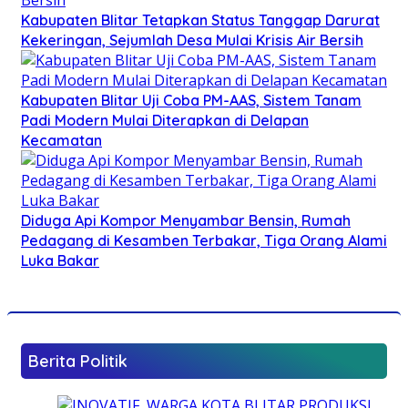
Kabupaten Blitar Tetapkan Status Tanggap Darurat
Kekeringan, Sejumlah Desa Mulai Krisis Air Bersih
Kabupaten Blitar Uji Coba PM-AAS, Sistem Tanam
Padi Modern Mulai Diterapkan di Delapan
Kecamatan
Diduga Api Kompor Menyambar Bensin, Rumah
Pedagang di Kesamben Terbakar, Tiga Orang Alami
Luka Bakar
Berita Politik