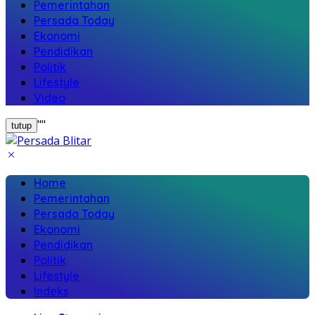
Pemerintahan
Persada Today
Ekonomi
Pendidikan
Politik
Lifestyle
Video
"
"
tutup
Home
Pemerintahan
Persada Today
Ekonomi
Pendidikan
Politik
Lifestyle
Indeks