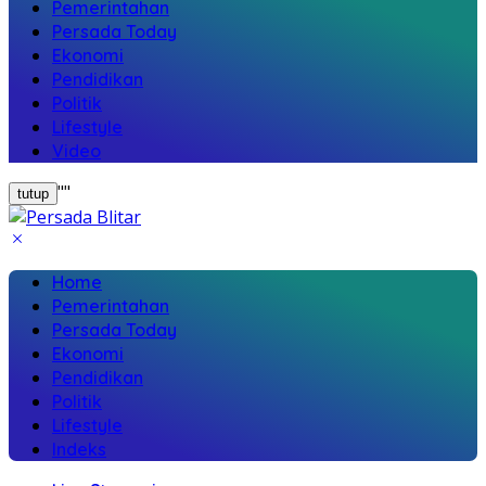
Pemerintahan
Persada Today
Ekonomi
Pendidikan
Politik
Lifestyle
Video
"
"
tutup
Home
Pemerintahan
Persada Today
Ekonomi
Pendidikan
Politik
Lifestyle
Indeks