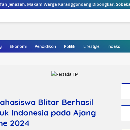
arga Karanggondang Dibongkar, Sobekan Foto Ditemukan di T
y
Ekonomi
Pendidikan
Politik
Lifestyle
Indeks
ahasiswa Blitar Berhasil
tuk Indonesia pada Ajang
me 2024