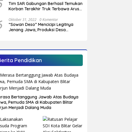
5
Tim SAR Gabungan Berhasil Temukan
Korban Terakhir Truk Terbawa Arus
Sungai Cendit Plandirejo
6
Oktober 31, 2022
0 Komentar
“Sowan Deso” Mencicipi Legitnya
Jenang Jawa, Produksi Desa
Sumberagung Panggungrejo
Berita Pendidikan
rasa Bertanggung Jawab Atas Budaya
wa, Pemuda SMA di Kabupaten Blitar
rjun Menjadi Dalang Muda