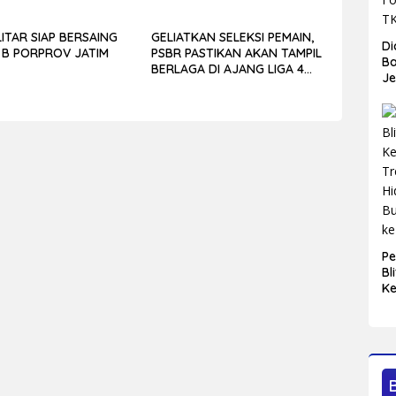
ITAR SIAP BERSAING
GELIATKAN SELEKSI PEMAIN,
Di
 B PORPROV JATIM
PSBR PASTIKAN AKAN TAMPIL
Ba
BERLAGA DI AJANG LIGA 4
J
JATIM 2025
W
K
Di
So
Di
Pe
Bl
Ke
Tr
Hi
Bu
ke