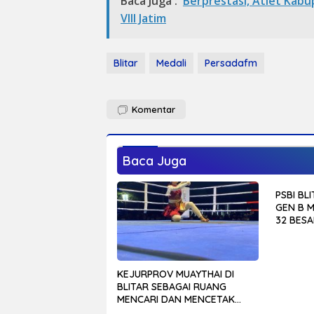
Baca Juga :
Berprestasi, Atlet Kabu
VIII Jatim
Blitar
Medali
Persadafm
Komentar
Baca Juga
PSBI BLI
GEN B 
32 BESA
KEJURPROV MUAYTHAI DI
BLITAR SEBAGAI RUANG
MENCARI DAN MENCETAK
BIBIT ATLET ASAL KABUPATEN