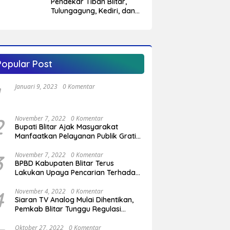
Pendekar Tiban Blitar,
Tulungagung, Kediri, dan
Trenggalek Bersatu
Hidupkan Warisan Budaya
di Hari Jadi ke-702 Blitar
Popular Post
Januari 9, 2023
0 Komentar
2
November 7, 2022
0 Komentar
Bupati Blitar Ajak Masyarakat
Manfaatkan Pelayanan Publik Gratis
Saat Program OVOP Bergulir di
Desa/Kelurahan
3
November 7, 2022
0 Komentar
BPBD Kabupaten Blitar Terus
Lakukan Upaya Pencarian Terhadap
Pemuda Yang Hilang di Pantai
Serang
4
November 4, 2022
0 Komentar
Siaran TV Analog Mulai Dihentikan,
Pemkab Blitar Tunggu Regulasi
Pemerintah Pusat
Oktober 27, 2022
0 Komentar