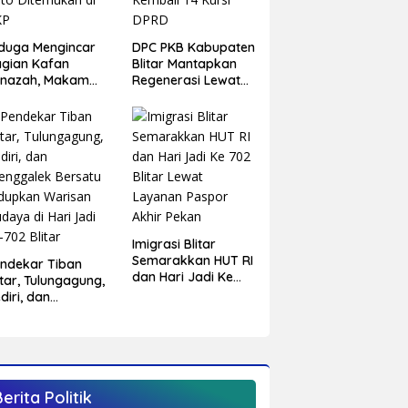
duga Mengincar
DPC PKB Kabupaten
gian Kafan
Blitar Mantapkan
enazah, Makam
Regenerasi Lewat
arga
Musancab Serentak,
aranggondang
Target Rebut
bongkar,
Kembali 14 Kursi
bekan Foto
DPRD
temukan di TKP
Imigrasi Blitar
Semarakkan HUT RI
ndekar Tiban
dan Hari Jadi Ke
itar, Tulungagung,
702 Blitar Lewat
diri, dan
Layanan Paspor
enggalek Bersatu
Akhir Pekan
dupkan Warisan
daya di Hari Jadi
-702 Blitar
Berita Politik