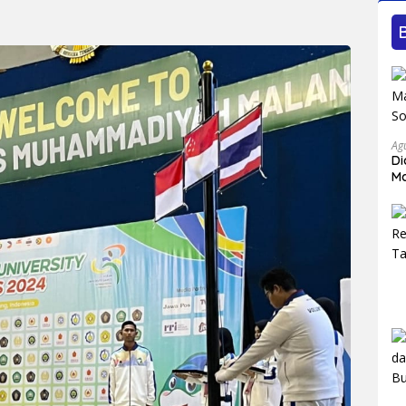
Ag
Di
M
So