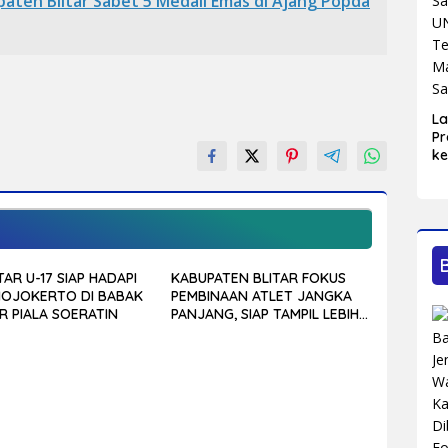
paten Blitar Sabet 5 Medali Emas di Ajang Popda
L
Pr
ke
Bl
Ma
Sa
TAR U-17 SIAP HADAPI
KABUPATEN BLITAR FOKUS
MOJOKERTO DI BABAK
PEMBINAAN ATLET JANGKA
R PIALA SOERATIN
PANJANG, SIAP TAMPIL LEBIH
KOMPETITIF DI PORPROV
JATIM 2027