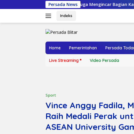
Langsung
Diduga Mengincar Bagian Kafan Jenazah, Makam W
Persada News
ke
konten
Indeks
Home
Pemerintahan
Persada Toda
Live Streaming
Video Persada
Sport
Vince Anggy Fadila, M
Raih Medali Perak un
ASEAN University Ga