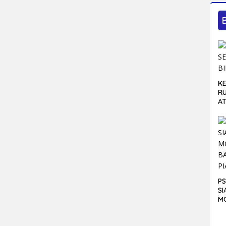
KE
R
A
PS
SI
M
B
PI