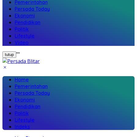
Pemerintahan
Persada Today
Ekonomi
Pendidikan
Politik
Lifestyle
Video
"
"
tutup
Home
Pemerintahan
Persada Today
Ekonomi
Pendidikan
Politik
Lifestyle
Indeks