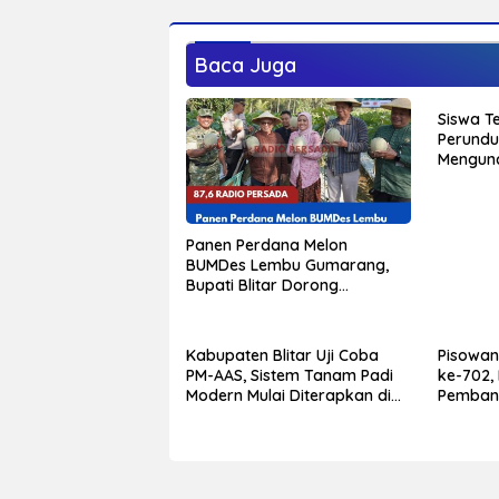
Baca Juga
Siswa Te
Perundu
Mengund
Sekolah,
Pernah 
Panen Perdana Melon
BUMDes Lembu Gumarang,
Bupati Blitar Dorong
Kalitengah Jadi Sentra Melon
Unggulan
Kabupaten Blitar Uji Coba
Pisowan
PM-AAS, Sistem Tanam Padi
ke-702,
Modern Mulai Diterapkan di
Pemban
Delapan Kecamatan
Berdamp
Lapisan