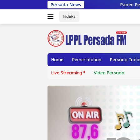
Langsung
Persada News
Panen Perdana Melon BUMDes Lem
ke
konten
Indeks
Home
Pemerintahan
Persada Toda
Live Streaming
Video Persada