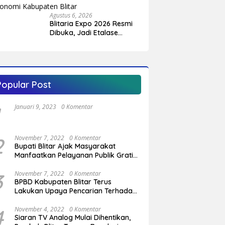
Sebelumnya
Agustus 6, 2026
Blitaria Expo 2026 Resmi
Dibuka, Jadi Etalase
Potensi Daerah dan
Penggerak Ekonomi
Kabupaten Blitar
Popular Post
Januari 9, 2023
0 Komentar
2
November 7, 2022
0 Komentar
Bupati Blitar Ajak Masyarakat
Manfaatkan Pelayanan Publik Gratis
Saat Program OVOP Bergulir di
Desa/Kelurahan
3
November 7, 2022
0 Komentar
BPBD Kabupaten Blitar Terus
Lakukan Upaya Pencarian Terhadap
Pemuda Yang Hilang di Pantai
Serang
4
November 4, 2022
0 Komentar
Siaran TV Analog Mulai Dihentikan,