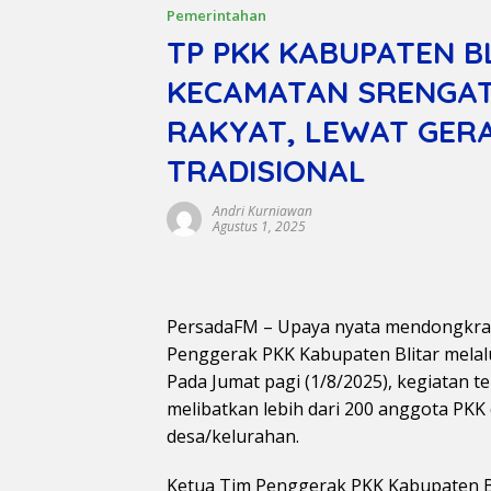
Pemerintahan
TP PKK KABUPATEN B
KECAMATAN SRENGAT
RAKYAT, LEWAT GER
TRADISIONAL
Andri Kurniawan
Agustus 1, 2025
PersadaFM – Upaya nyata mendongkrak 
Penggerak PKK Kabupaten Blitar melal
Pada Jumat pagi (1/8/2025), kegiatan t
melibatkan lebih dari 200 anggota PKK
desa/kelurahan.
Ketua Tim Penggerak PKK Kabupaten Bli