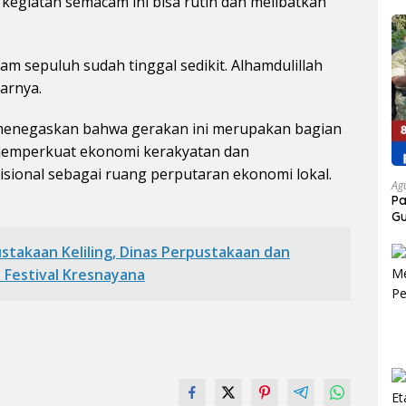
p kegiatan semacam ini bisa rutin dan melibatkan
jam sepuluh sudah tinggal sedikit. Alhamdulillah
jarnya.
menegaskan bahwa gerakan ini merupakan bagian
memperkuat ekonomi kerakyatan dan
sional sebagai ruang perputaran ekonomi lokal.
Ag
P
Gu
Ja
stakaan Keliling, Dinas Perpustakaan dan
i Festival Kresnayana