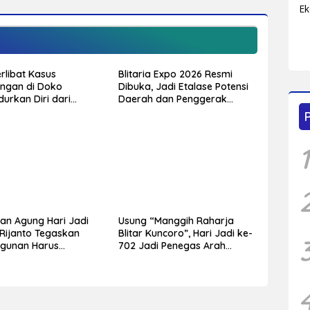
rlibat Kasus
Blitaria Expo 2026 Resmi
ngan di Doko
Dibuka, Jadi Etalase Potensi
urkan Diri dari
Daerah dan Penggerak
 Diduga Peristiwa
Ekonomi Kabupaten Blitar
Terjadi Sebelumnya
1
an Agung Hari Jadi
Usung “Manggih Raharja
 Rijanto Tegaskan
Blitar Kuncoro”, Hari Jadi ke-
gunan Harus
702 Jadi Penegas Arah
ak bagi Seluruh
Pembangunan Blitar
 Masyarakat