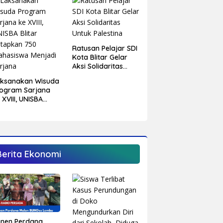
Ratusan Pelajar SDI
Kota Blitar Gelar
Aksi Solidaritas
Untuk Palestina
aksanakan Wisuda
ogram Sarjana
 XVIII, UNISBA
itar Tetapkan 750
hasiswa Menjadi
rjana
Berita Ekonomi
anen Perdana