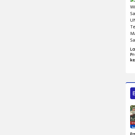
L
Pr
ke
Bl
Ma
Sa
P