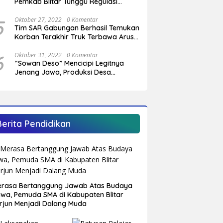
Pemkab Blitar Tunggu Regulasi
Pemerintah Pusat
5
Oktober 27, 2022
0 Komentar
Tim SAR Gabungan Berhasil Temukan
Korban Terakhir Truk Terbawa Arus
Sungai Cendit Plandirejo
6
Oktober 31, 2022
0 Komentar
“Sowan Deso” Mencicipi Legitnya
Jenang Jawa, Produksi Desa
Sumberagung Panggungrejo
Berita Pendidikan
rasa Bertanggung Jawab Atas Budaya
wa, Pemuda SMA di Kabupaten Blitar
rjun Menjadi Dalang Muda