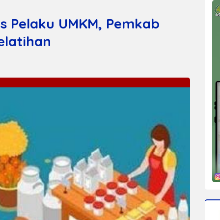
as Pelaku UMKM, Pemkab
elatihan