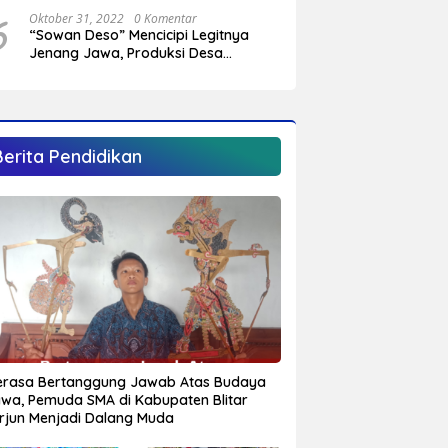
Sungai Cendit Plandirejo
6
Oktober 31, 2022
0 Komentar
“Sowan Deso” Mencicipi Legitnya
Jenang Jawa, Produksi Desa
Sumberagung Panggungrejo
Berita Pendidikan
rasa Bertanggung Jawab Atas Budaya
wa, Pemuda SMA di Kabupaten Blitar
rjun Menjadi Dalang Muda