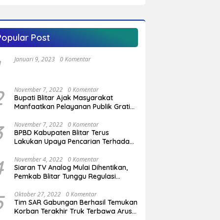
Kabupaten Blitar
Popular Post
Januari 9, 2023
0 Komentar
2
November 7, 2022
0 Komentar
Bupati Blitar Ajak Masyarakat
Manfaatkan Pelayanan Publik Gratis
Saat Program OVOP Bergulir di
Desa/Kelurahan
3
November 7, 2022
0 Komentar
BPBD Kabupaten Blitar Terus
Lakukan Upaya Pencarian Terhadap
Pemuda Yang Hilang di Pantai
Serang
4
November 4, 2022
0 Komentar
Siaran TV Analog Mulai Dihentikan,
Pemkab Blitar Tunggu Regulasi
Pemerintah Pusat
5
Oktober 27, 2022
0 Komentar
Tim SAR Gabungan Berhasil Temukan
Korban Terakhir Truk Terbawa Arus