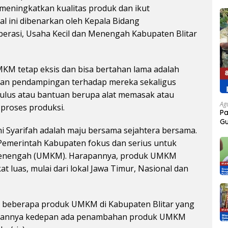
eningkatkan kualitas produk dan ikut
l ini dibenarkan oleh Kepala Bidang
rasi, Usaha Kecil dan Menengah Kabupaten Blitar
M tetap eksis dan bisa bertahan lama adalah
kan pendampingan terhadap mereka sekaligus
mulus atau bantuan berupa alat memasak atau
Ag
proses produksi.
P
Gu
 Rini Syarifah adalah maju bersama sejahtera bersama.
Ja
Pemerintah Kabupaten fokus dan serius untuk
enengah (UMKM). Harapannya, produk UMKM
t luas, mulai dari lokal Jawa Timur, Nasional dan
da beberapa produk UMKM di Kabupaten Blitar yang
rapannya kedepan ada penambahan produk UMKM