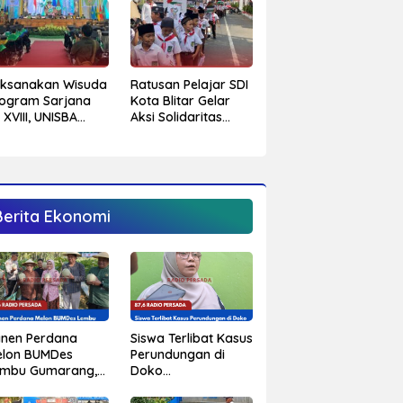
aksanakan Wisuda
Ratusan Pelajar SDI
ogram Sarjana
Kota Blitar Gelar
 XVIII, UNISBA
Aksi Solidaritas
itar Tetapkan 750
Untuk Palestina
hasiswa Menjadi
rjana
Berita Ekonomi
Siswa Terlibat Kasus
anen Perdana
Perundungan di
elon BUMDes
Doko
embu Gumarang,
Mengundurkan Diri
pati Blitar
dari Sekolah,