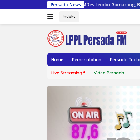
Langsung
lon BUMDes Lembu Gumarang, Bupati Blitar Dorong Kalitengah 
Persada News
ke
konten
Indeks
Home
Pemerintahan
Persada Toda
Live Streaming
Video Persada