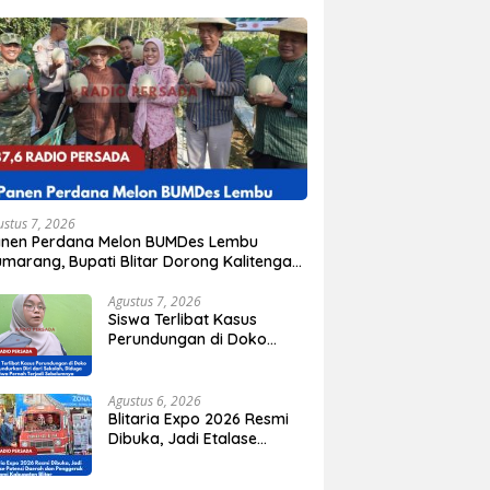
ustus 7, 2026
anen Perdana Melon BUMDes Lembu
marang, Bupati Blitar Dorong Kalitengah
di Sentra Melon Unggulan
Agustus 7, 2026
Siswa Terlibat Kasus
Perundungan di Doko
Mengundurkan Diri dari
Sekolah, Diduga Peristiwa
Pernah Terjadi
Agustus 6, 2026
Sebelumnya
Blitaria Expo 2026 Resmi
Dibuka, Jadi Etalase
Potensi Daerah dan
Penggerak Ekonomi