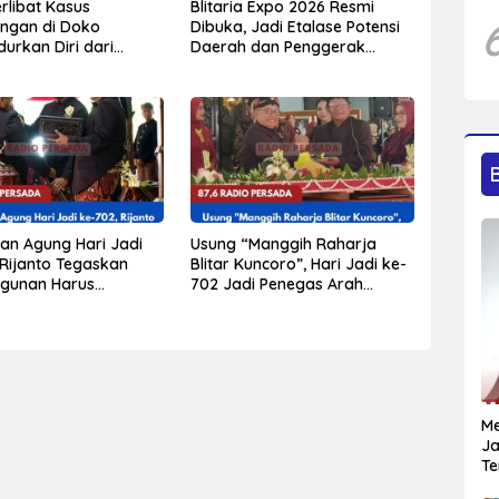
rlibat Kasus
Blitaria Expo 2026 Resmi
ngan di Doko
Dibuka, Jadi Etalase Potensi
urkan Diri dari
Daerah dan Penggerak
 Diduga Peristiwa
Ekonomi Kabupaten Blitar
Terjadi Sebelumnya
an Agung Hari Jadi
Usung “Manggih Raharja
 Rijanto Tegaskan
Blitar Kuncoro”, Hari Jadi ke-
gunan Harus
702 Jadi Penegas Arah
ak bagi Seluruh
Pembangunan Blitar
 Masyarakat
Me
Ja
Te