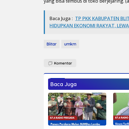
yang bisa tembus di toko berjejaring. (a
Baca Juga :
TP PKK KABUPATEN BL
HIDUPKAN EKONOMI RAKYAT, LEW
Blitar
umkm
Komentar
Baca Juga