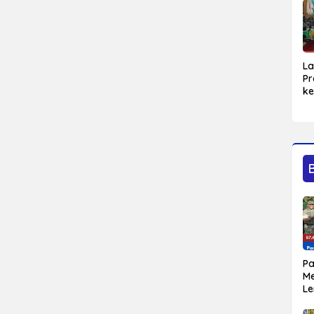
L
Pr
ke
Bl
Ma
Sa
P
M
L
Bu