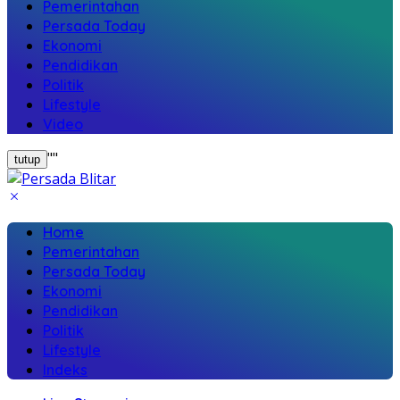
Pemerintahan
Persada Today
Ekonomi
Pendidikan
Politik
Lifestyle
Video
"
"
tutup
Home
Pemerintahan
Persada Today
Ekonomi
Pendidikan
Politik
Lifestyle
Indeks