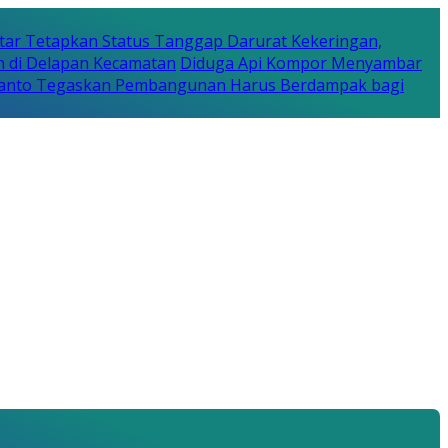
tar Tetapkan Status Tanggap Darurat Kekeringan,
n di Delapan Kecamatan
Diduga Api Kompor Menyambar
Rijanto Tegaskan Pembangunan Harus Berdampak bagi