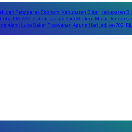
erah dan Penggerak Ekonomi Kabupaten Blitar
Kabupaten Bli
i Coba PM-AAS, Sistem Tanam Padi Modern Mulai Diterapka
ng Alami Luka Bakar
Pisowanan Agung Hari Jadi ke-702, 