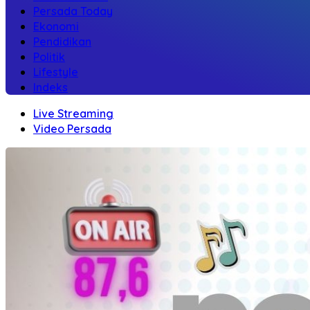
Persada Today
Ekonomi
Pendidikan
Politik
Lifestyle
Indeks
Live Streaming
Video Persada