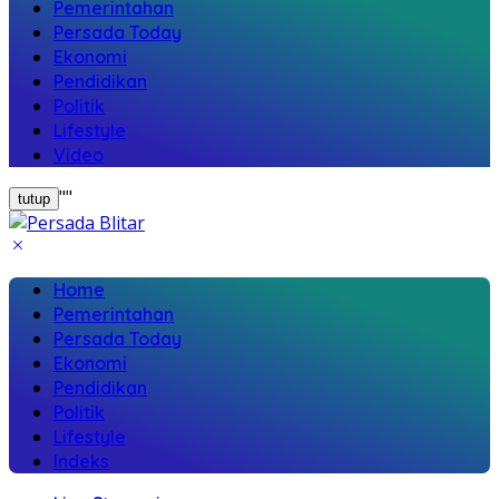
Pemerintahan
Persada Today
Ekonomi
Pendidikan
Politik
Lifestyle
Video
"
"
tutup
Home
Pemerintahan
Persada Today
Ekonomi
Pendidikan
Politik
Lifestyle
Indeks