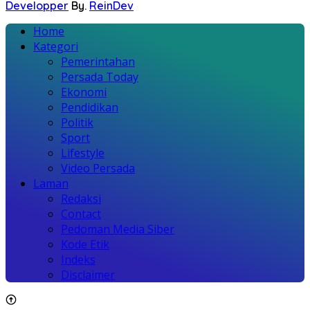
Developper
By.
ReinDev
Home
Kategori
Pemerintahan
Persada Today
Ekonomi
Pendidikan
Politik
Sport
Lifestyle
Video Persada
Laman
Redaksi
Contact
Pedoman Media Siber
Kode Etik
Indeks
Disclaimer