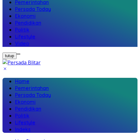
Pemerintahan
Persada Today
Ekonomi
Pendidikan
Politik
Lifestyle
Video
"
"
tutup
Home
Pemerintahan
Persada Today
Ekonomi
Pendidikan
Politik
Lifestyle
Indeks