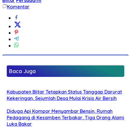
Blitar
Persadafm
Komentar
Baca Juga
Kabupaten Blitar Tetapkan Status Tanggap Darurat
Kekeringan, Sejumlah Desa Mulai Krisis Air Bersih
Diduga Api Kompor Menyambar Bensin, Rumah
Pedagang di Kesamben Terbakar, Tiga Orang Alami
Luka Bakar