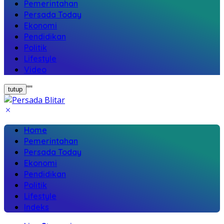
Pemerintahan
Persada Today
Ekonomi
Pendidikan
Politik
Lifestyle
Video
"
"
tutup
Home
Pemerintahan
Persada Today
Ekonomi
Pendidikan
Politik
Lifestyle
Indeks