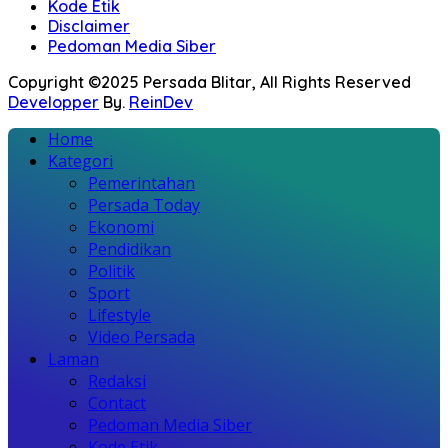
Kode Etik
Disclaimer
Pedoman Media Siber
Copyright ©2025 Persada Blitar, All Rights Reserved
Developper
By.
ReinDev
Home
Kategori
Pemerintahan
Persada Today
Ekonomi
Pendidikan
Politik
Sport
Lifestyle
Video Persada
Laman
Redaksi
Contact
Pedoman Media Siber
Kode Etik