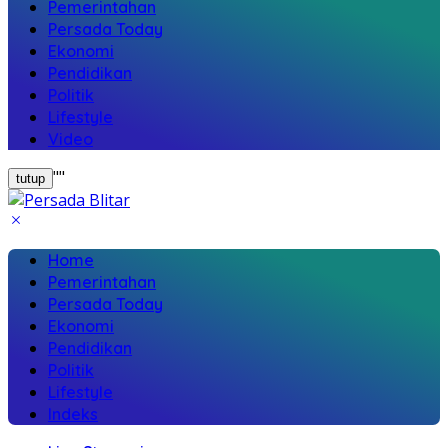
Pemerintahan
Persada Today
Ekonomi
Pendidikan
Politik
Lifestyle
Video
"
"
tutup
Home
Pemerintahan
Persada Today
Ekonomi
Pendidikan
Politik
Lifestyle
Indeks