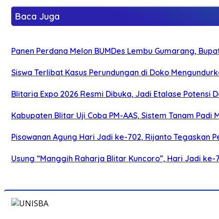
Baca Juga
Panen Perdana Melon BUMDes Lembu Gumarang, Bupati 
Siswa Terlibat Kasus Perundungan di Doko Mengundurka
Blitaria Expo 2026 Resmi Dibuka, Jadi Etalase Potens
Kabupaten Blitar Uji Coba PM-AAS, Sistem Tanam Padi
Pisowanan Agung Hari Jadi ke-702, Rijanto Tegaskan
Usung “Manggih Raharja Blitar Kuncoro”, Hari Jadi ke