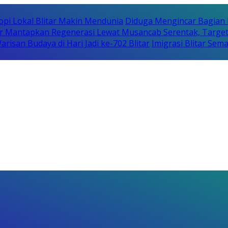
opi Lokal Blitar Makin Mendunia
Diduga Mengincar Bagian
r Mantapkan Regenerasi Lewat Musancab Serentak, Target
isan Budaya di Hari Jadi ke-702 Blitar
Imigrasi Blitar Sem