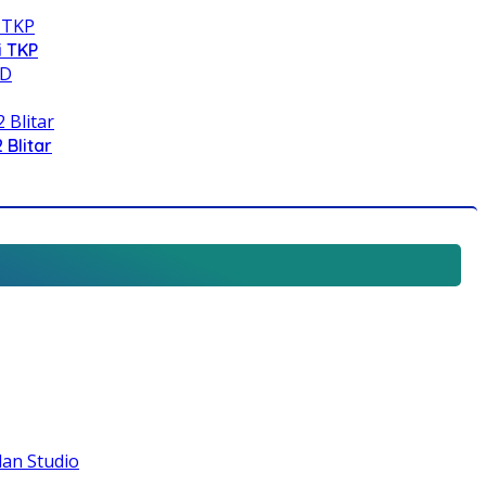
i TKP
 Blitar