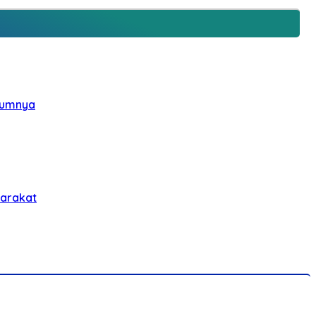
elumnya
yarakat