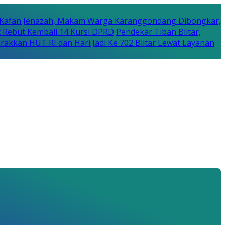
 Kafan Jenazah, Makam Warga Karanggondang Dibongkar,
 Rebut Kembali 14 Kursi DPRD
Pendekar Tiban Blitar,
arakkan HUT RI dan Hari Jadi Ke 702 Blitar Lewat Layanan