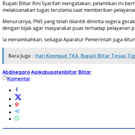
Bupati Blitar Rini Syarifah mengatakan, pelantikan ini b
melaksanakan tugas terutama saat memberikan pelayanan
Menurutnya, PNS yang telah dilantik diminta segera gerak
dengan bijak agar masyarakat puas terhadap pelayanan pub
Ia menambahkan, sebagai Aparatur Pemerintah juga ditunt
Baca Juga :
Hari Keempat TKA, Bupati Blitar Tinjau Ti
Abdinegara
Asnkabupatenblitar
Blitar
Komentar